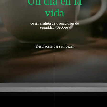
Un día en la
vida
de un analista de operaciones de
seguridad (SecOps)
Desplácese para empezar