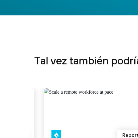
Tal vez también podría
tual Event
Repor