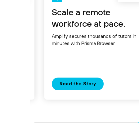
y
Scale a remote
ion |
workforce at pace.
Amplify secures thousands of tutors in
minutes with Prisma Browser
 the year
 see what’s
dy
Read the Story