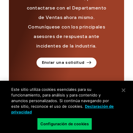
contactarse con el Departamento
de Ventas ahora mismo.
Comuníquese con los principales
asesores de respuesta ante
incidentes de la industria.
Enviar una solicitud
Este sitio utiliza cookies esenciales para su
funcionamiento, para análisis y para contenido y
anuncios personalizados. Si continúa navegando por
este sitio, reconoce el uso de cookies.
Declaración de
©
2026
Palo Alto Networks, Inc.
Todos los derechos
privacidad
reservados.
Configuración de cookies
Privacidad
|
Condiciones de uso
|
Contáctenos