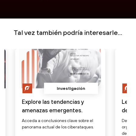
Tal vez también podría interesarle...
Investigación
Explore las tendencias y
Lea l
amenazas emergentes.
de lo
Acceda a conclusiones clave sobre el
Descubr
panorama actual de los ciberataques.
organiz
después