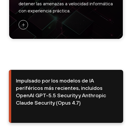
detener las amenazas a velocidad informática
con experiencia práctica.
+
HUELLA DE SEGURIDAD
AUTÓNOMA
Analice los puntos de quiebre críticos en
personas, procesos y tecnologías.
Identifique las áreas de alto impacto donde
la arquitectura de seguridad podría fallar.
Impulsado por los modelos de IA
Priorice las acciones para generar
periféricos más recientes, incluidos
resistencia estructural contra las amenazas
OpenAI GPT-5.5 Security y Anthropic
de IA periféricas.
Claude Security (Opus 4.7)
-