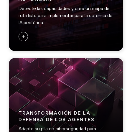
Detecte las capacidades y cree un mapa de
ruta listo para implementar para la defensa de
IA periférica.
+
ANÁLISIS DE EXPOSICIÓN DE IA
PERIFÉRICA
Implemente la IA periférica por su cuenta
para encontrar vulnerabilidades antes que
los atacantes.
Valide los hallazgos con inteligencia de
amenazas exclusiva y visibilidad completa de
la superficie de ataque.
Comprenda los problemas críticos en tiempo
TRANSFORMACIÓN DE LA
real identificando los riesgos a velocidad
DEFENSA DE LOS AGENTES
informática.
Adapte su pila de ciberseguridad para
-