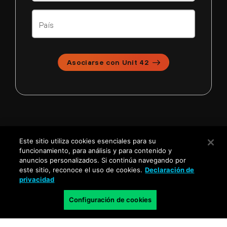
Asociarse con Unit 42
Este sitio utiliza cookies esenciales para su
funcionamiento, para análisis y para contenido y
anuncios personalizados. Si continúa navegando por
La oferta de cortesía no incluye al sector público de EE. UU. y
este sitio, reconoce el uso de cookies.
Declaración de
Canadá. Los clientes actuales de Cortex y Koi solo recibirán
privacidad
productos sin licencia.
Configuración de cookies