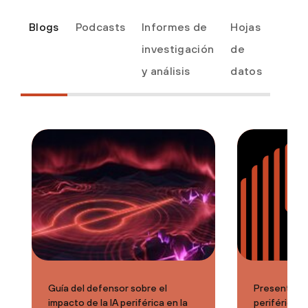
Blogs
Podcasts
Informes de
Hojas
investigación
de
y análisis
datos
Guía del defensor sobre el
Presentamos
impacto de la IA periférica en la
periférica d