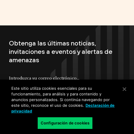
Obtenga las últimas noticias,
invitaciones a eventos y alertas de
amenazas
Este sitio utiliza cookies esenciales para su
funcionamiento, para análisis y para contenido y
Al enviar este formulario, comprendo que mis datos personales se
anuncios personalizados. Si continúa navegando por
procesarán de acuerdo con la
Política de privacidad de Palo Alto
Networks
y las
Condiciones de uso
.
este sitio, reconoce el uso de cookies.
Declaración de
privacidad
Regístrese
Configuración de cookies