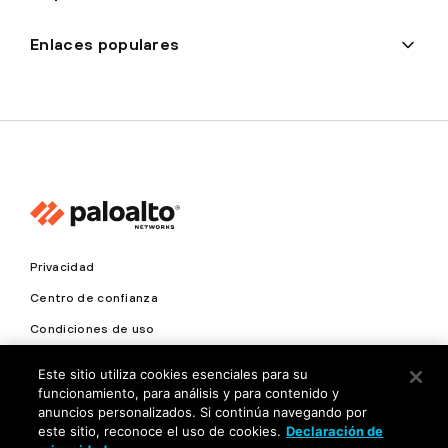
Enlaces populares
Privacidad
Centro de confianza
Condiciones de uso
Documentación
Este sitio utiliza cookies esenciales para su
funcionamiento, para análisis y para contenido y
Copyright © 2026 Palo Alto Networks. Todos los derechos
anuncios personalizados. Si continúa navegando por
reservados
este sitio, reconoce el uso de cookies.
Declaración de