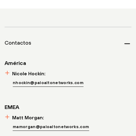
Contactos
Colla
América
Nicole Hockin:
nhockin@paloaltonetworks.com
EMEA
Matt Morgan:
mamorgan@paloaltonetworks.com