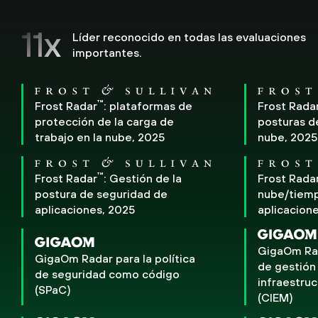
11x
Líder reconocido en todas las evaluaciones
importantes.
™
Frost Radar
: plataformas de
Frost Rada
protección de la carga de
posturas d
trabajo en la nube, 2025
nube, 2025
™
Frost Radar
: Gestión de la
Frost Rada
postura de seguridad de
nube/tiemp
aplicaciones, 2025
aplicacion
GigaOm Rad
GigaOm Radar para la política
de gestión
de seguridad como código
infraestruc
(SPaC)
(CIEM)