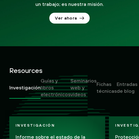
un trabajo; es nuestra misión.
Ver ahora
Resources
Guías y
Seminarios
Fichas
Entradas
Investigación
libros
web y
técnicas
de blog
electrónicos
videos
INVESTIGACIÓN
INVESTI
Informe sobre el estado de la
Protecció