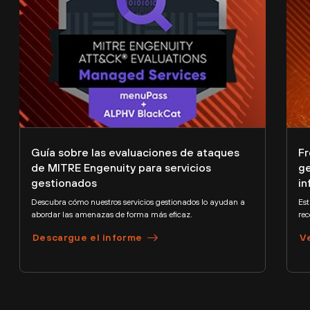
Guía sobre las evaluaciones de ataques
Fr
de MITRE Engenuity para servicios
ge
gestionados
in
Descubra cómo nuestros servicios gestionados lo ayudan a
Est
abordar las amenazas de forma más eficaz.
rec
Descargue el informe
V