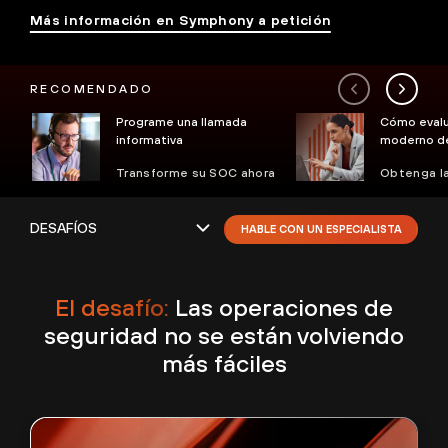
Más información en Symphony a petición
RECOMENDADO
Programe una llamada
Cómo evalu
informativa
moderno d
Transforme su SOC ahora
Obtenga la
HABLE CON UN ESPECIALISTA
El desafío:
Las operaciones de
seguridad no se están volviendo
más fáciles