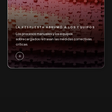
establecer, operar y desarrollar defensas rápido
para seguir el ritmo de las amenazas a la velocidad
de las máquinas.
-
LA RESPUESTA ABRUMÓ A LOS EQUIPOS
Los procesos manuales y los equipos
sobrecargados retrasan las medidas correctivas
críticas.
+
LAS LAGUNAS DE VISIBILIDAD
MULTIPLICAN EL RIESGO
Con un 87 % de las intrusiones en múltiples
superficies de ataque, las herram. aisladas y los
datos fragmentados dejan a los SOC ciegos ante
los movimientos laterales. Millones de ataques
diarios abruman las defensas basadas en alertas, lo
que permite a los adversarios ocultos evadir la