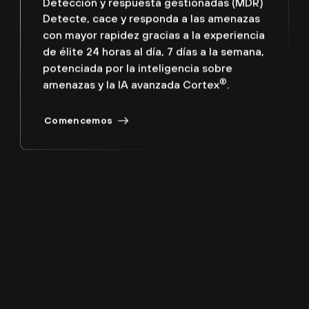
Detecte, cace y responda a las amenazas
con mayor rapidez gracias a la experiencia
de élite 24 horas al día, 7 días a la semana,
potenciada por la inteligencia sobre
®
amenazas y la IA avanzada Cortex
.
Comencemos
XSIAM gestionado
Defienda todas las superficies de ataque
con MDR dirigida por expertos las 24
horas del día, los 7 días de la semana, caza
avanzada de amenazas e ingeniería
continua de SOC.