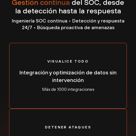
Gestión continua
del SOC, desde
detección.
-
la detección hasta la respuesta
Ingeniería SOC continua • Detección y respuesta
24/7 • Búsqueda proactiva de amenazas
VISUALICE TODO
Integración y optimización de datos sin
LA RESPUESTA ABRUMÓ A LOS EQUIPOS
intervención
Cuando los incidentes se agravan, los equipos
Más de 1000 integraciones
internos colapsan. La capacidad de respuesta
limitada, los procesos manuales y la falta de
claridad en las responsabilidades ralentizan la
investigación y la resolución, lo que convierte los
incidentes de seguridad en largas interrupciones
del negocio.
-
DETENER ATAQUES