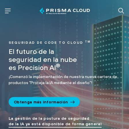
TM
SEGURIDAD DE CODE TO CLOUD
El futuro de la
seguridad en la nube
®
es Precision AI
.
¡Comenzó la implementación de nuestra nueva cartera de
productos “Proteja la IA mediante el diseño”!
Obtenga más información
La gestión de la postura de seguridad
de la IA ya está disponible de forma general