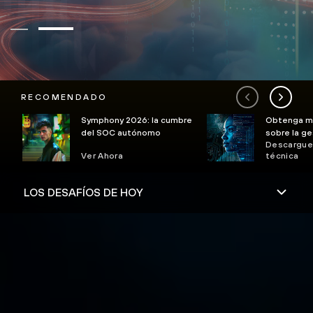
RECOMENDADO
Symphony 2026: la cumbre
Obtenga má
del SOC autónomo
sobre la ge
Descargue 
postura de
Ver Ahora
técnica