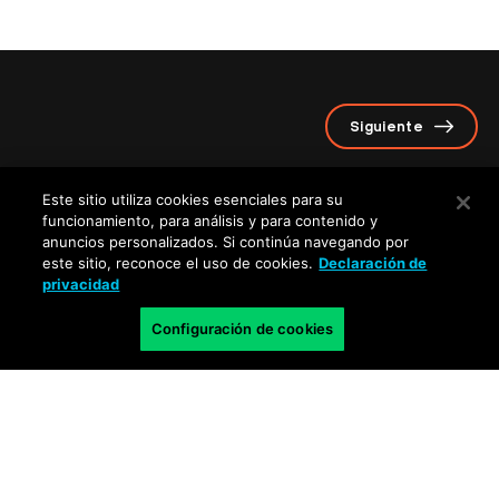
Siguiente
¿Qué es la Seguridad de red
de Confianza Cero?
Este sitio utiliza cookies esenciales para su
funcionamiento, para análisis y para contenido y
anuncios personalizados. Si continúa navegando por
este sitio, reconoce el uso de cookies.
Declaración de
privacidad
Obtenga las últimas noticias,
Configuración de cookies
invitaciones a eventos y alertas de
amenazas