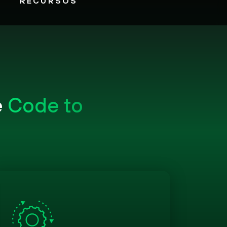
RECURSOS
e
Code to