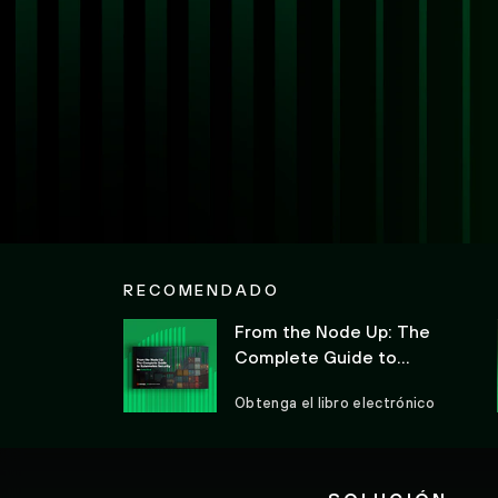
RECOMENDADO
From the Node Up: The
Complete Guide to
Kubernetes Security (La guía
Obtenga el libro electrónico
completa de