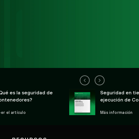
Qué es la seguridad de
Seguridad en ti
ontenedores?
ejecución de Co
defensa en tiem
er el artículo
Más información
contra