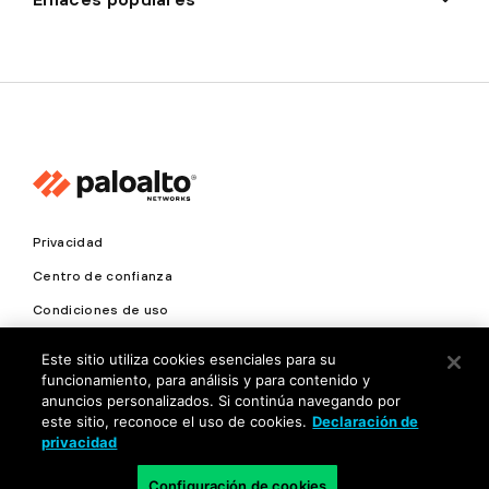
Privacidad
Centro de confianza
Condiciones de uso
Documentación
Este sitio utiliza cookies esenciales para su
funcionamiento, para análisis y para contenido y
Copyright © 2026 Palo Alto Networks. Todos los derechos
anuncios personalizados. Si continúa navegando por
reservados
este sitio, reconoce el uso de cookies.
Declaración de
privacidad
LA
Configuración de cookies