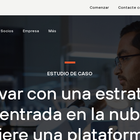
Comenzar
Contacte c
Socios
Empresa
Más
ESTUDIO DE CASO
var con una estra
entrada en la nu
iere una platafor