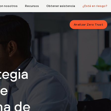
on nosotros
Recursos
Obtener asistencia
¿Está en riesgo?
Analizar Zero Trust
tegia
be
ma de