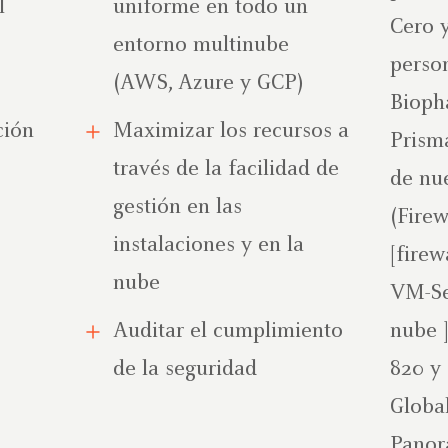
l
uniforme en todo un
Cero 
entorno multinube
perso
(AWS, Azure y GCP)
Bioph
ción
Maximizar los recursos a
Prism
través de la facilidad de
de nu
gestión en las
(Firew
instalaciones y en la
[firew
nube
VM-Ser
Auditar el cumplimiento
nube ]
de la seguridad
820 y 
Globa
Pano