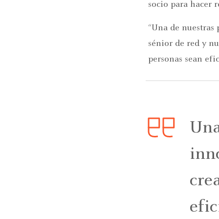
socio para hacer r
“Una de nuestras p
sénior de red y n
personas sean efic
Una
inn
cre
efi