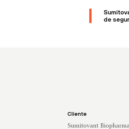
Sumitova
de segur
Cliente
Sumitovant Biopharm