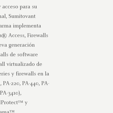
y acceso para su
nal, Sumitovant
arma implementa
a® Access, Firewalls
eva generación
alls de software
all virtualizado de
ies y firewalls en la
, PA-220, PA-440, PA-
PA-3410),
lProtect™ y
rama™.