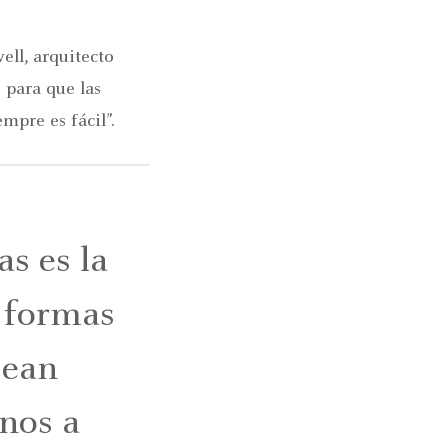
ell, arquitecto
 para que las
mpre es fácil”.
s es la
 formas
sean
rnos a