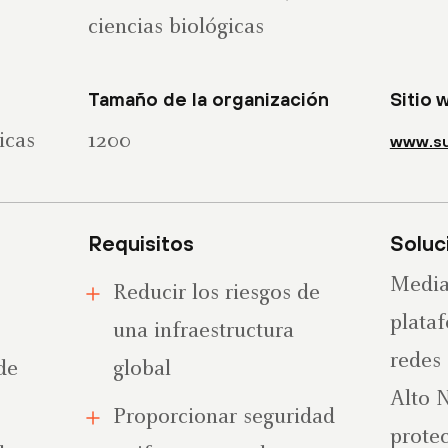
ciencias biológicas
Tamaño de la organización
Sitio 
icas
1200
www.su
Requisitos
Soluc
Median
Reducir los riesgos de
plata
una infraestructura
redes 
de
global
Alto 
Proporcionar seguridad
prote