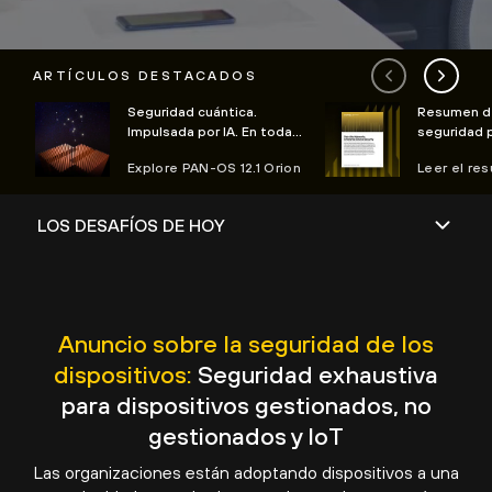
ARTÍCULOS DESTACADOS
Seguridad cuántica.
Resumen de
Impulsada por IA. En todas
seguridad 
las nubes.
dispositiv
Explore PAN-OS 12.1 Orion
Leer el re
Anuncio sobre la seguridad de los
dispositivos:
Seguridad exhaustiva
para dispositivos gestionados, no
gestionados y IoT
Las organizaciones están adoptando dispositivos a una