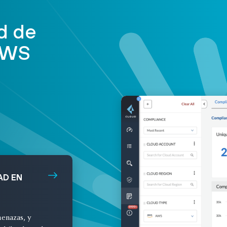
d de
 AWS
AD EN
menazas, y