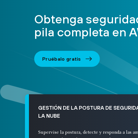
Obtenga segurida
pila completa en
Pruébalo gratis
GESTIÓN DE LA POSTURA DE SEGURID
LA NUBE
Supervise la postura, detecte y responda a las a