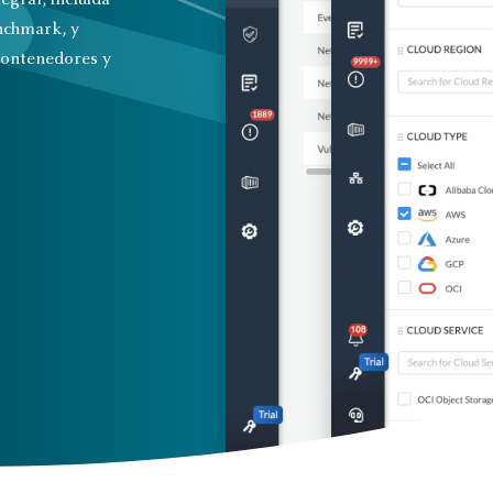
gral, incluida
nchmark, y
contenedores y