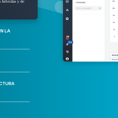
híbridas y de
N LA
UCTURA