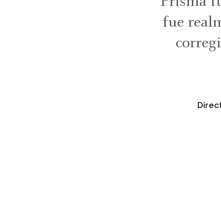
“Prisma fu
fue real
correg
Direc