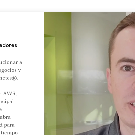
nedores
ucionar a
egocios y
rnetes®.
e
de AWS,
ncipal
e
cubra
d para
e tiempo