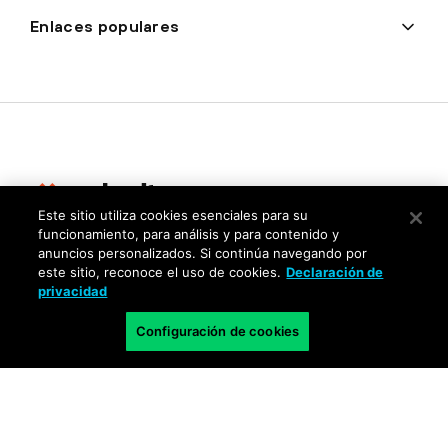
Enlaces populares
Este sitio utiliza cookies esenciales para su
funcionamiento, para análisis y para contenido y
Privacidad
anuncios personalizados. Si continúa navegando por
este sitio, reconoce el uso de cookies.
Declaración de
Centro de confianza
privacidad
Condiciones de uso
Configuración de cookies
Documentación
Copyright © 2026 Palo Alto Networks. Todos los derechos
reservados
LA