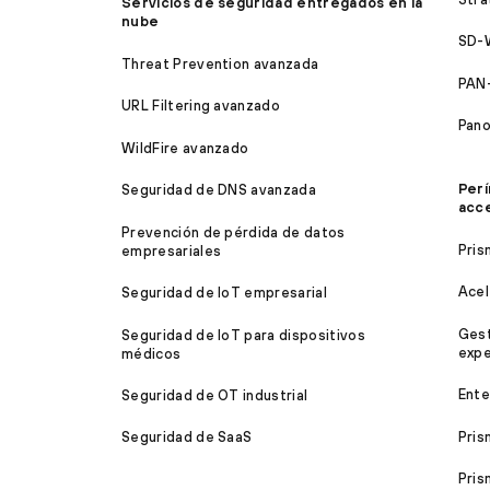
Servicios de seguridad entregados en la
nube
SD-
Threat Prevention avanzada
PAN
URL Filtering avanzado
Pan
WildFire avanzado
Perí
Seguridad de DNS avanzada
acc
Prevención de pérdida de datos
Pris
empresariales
Acel
Seguridad de IoT empresarial
Gest
Seguridad de IoT para dispositivos
expe
médicos
Ente
Seguridad de OT industrial
Pris
Seguridad de SaaS
Pris