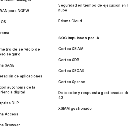
Seguridad en tiempo de ejecución en l
nube
WAN para NGFW
Prisma Cloud
-OS
orama
SOC impulsado por IA
Cortex XSIAM
metro de servicio de
eso seguro
Cortex XDR
ma SASE
Cortex XSOAR
eración de aplicaciones
Cortex Xpanse
ión autónoma de la
riencia digital
Detección y respuesta gestionadas d
42
rprise DLP
XSIAM gestionado
ma Access
ma Browser