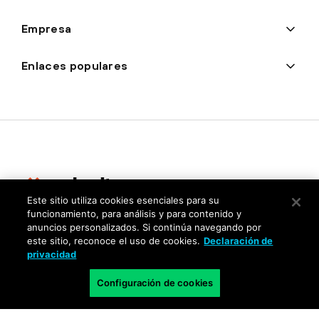
Empresa
Enlaces populares
Este sitio utiliza cookies esenciales para su
funcionamiento, para análisis y para contenido y
Privacidad
anuncios personalizados. Si continúa navegando por
este sitio, reconoce el uso de cookies.
Declaración de
Centro de confianza
privacidad
Condiciones de uso
Configuración de cookies
Documentación