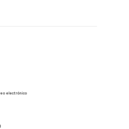
reo electrónico
d