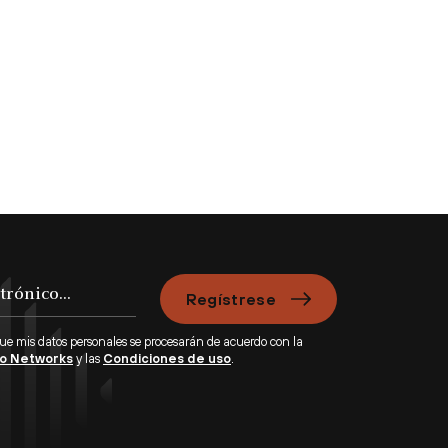
Regístrese
que mis datos personales se procesarán de acuerdo con la
lto Networks
y las
Condiciones de uso
.