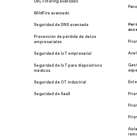
URL Filtering avanzado
Pan
WildFire avanzado
Perí
Seguridad de DNS avanzada
acc
Prevención de pérdida de datos
Pris
empresariales
Acel
Seguridad de IoT empresarial
Gest
Seguridad de IoT para dispositivos
expe
médicos
Ente
Seguridad de OT industrial
Pris
Seguridad de SaaS
Pris
Pri
Aisl
rem