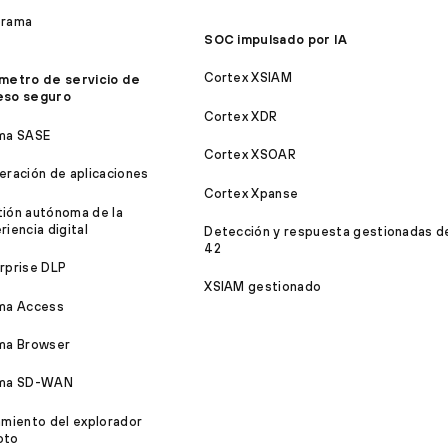
orama
SOC impulsado por IA
Cortex XSIAM
metro de servicio de
eso seguro
Cortex XDR
ma SASE
Cortex XSOAR
eración de aplicaciones
Cortex Xpanse
ión autónoma de la
riencia digital
Detección y respuesta gestionadas d
42
rprise DLP
XSIAM gestionado
ma Access
ma Browser
sma SD-WAN
amiento del explorador
oto