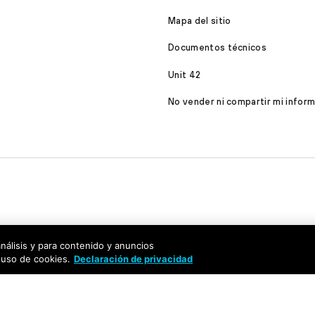
Mapa del sitio
Documentos técnicos
Unit 42
No vender ni compartir mi infor
análisis y para contenido y anuncios
 uso de cookies.
Declaración de privacidad
cumentación
rechos reservados