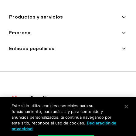
Productos y servicios
Empresa
Enlaces populares
Este sitio utiliza cookies esenciales para su
funcionamiento, para análisis y para contenido y
Privacidad
anuncios personalizados. Si continúa navegando por
este sitio, reconoce el uso de cookies.
Declaración de
Centro de confianza
privacidad
Condiciones de uso