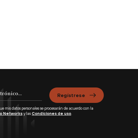
Regístrese
que mis datos personales se procesarán de acuerdo con la
lto Networks
y las
Condiciones de uso
.