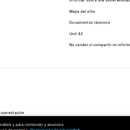
Informar sobre una vulnerabilida
Mapa del sitio
Documentos técnicos
Unit 42
No vender ni compartir mi infor
cumentación
rechos reservados
análisis y para contenido y anuncios