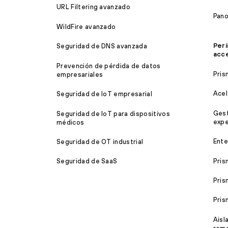
URL Filtering avanzado
Pan
WildFire avanzado
Perí
Seguridad de DNS avanzada
acc
Prevención de pérdida de datos
Pris
empresariales
Acel
Seguridad de IoT empresarial
Gest
Seguridad de IoT para dispositivos
expe
médicos
Ente
Seguridad de OT industrial
Pris
Seguridad de SaaS
Pris
Pri
Aisl