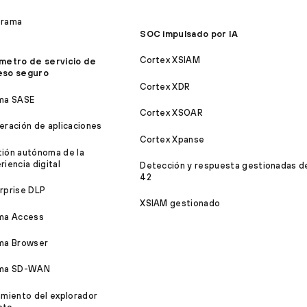
orama
SOC impulsado por IA
Cortex XSIAM
metro de servicio de
eso seguro
Cortex XDR
ma SASE
Cortex XSOAR
eración de aplicaciones
Cortex Xpanse
ión autónoma de la
riencia digital
Detección y respuesta gestionadas d
42
rprise DLP
XSIAM gestionado
ma Access
ma Browser
sma SD-WAN
amiento del explorador