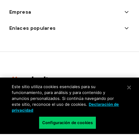
Empresa
Enlaces populares
Este sitio utiliza cookies esenciales para su
funcionamiento, para análisis y para contenido y
Privacidad
anuncios personalizados. Si continúa navegando por
este sitio, reconoce el uso de cookies.
Declaración de
Centro de confianza
privacidad
Condiciones de uso
Configuración de cookies
Documentación