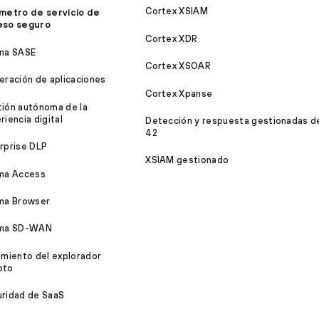
Cortex XSIAM
metro de servicio de
eso seguro
Cortex XDR
ma SASE
Cortex XSOAR
eración de aplicaciones
Cortex Xpanse
ión autónoma de la
riencia digital
Detección y respuesta gestionadas d
42
rprise DLP
XSIAM gestionado
ma Access
ma Browser
sma SD-WAN
amiento del explorador
oto
ridad de SaaS