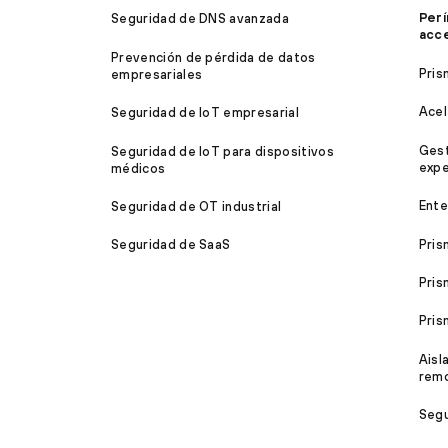
Perí
Seguridad de DNS avanzada
acc
Prevención de pérdida de datos
Pris
empresariales
Acel
Seguridad de IoT empresarial
Gest
Seguridad de IoT para dispositivos
expe
médicos
Ente
Seguridad de OT industrial
Pris
Seguridad de SaaS
Pris
Pri
Aisl
rem
Segu