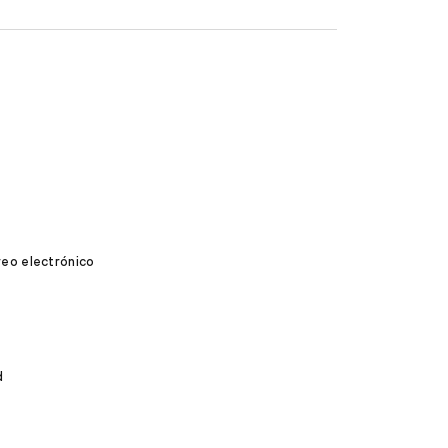
reo electrónico
d