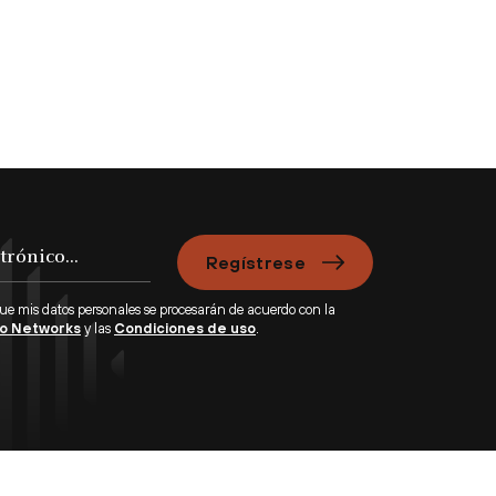
Regístrese
que mis datos personales se procesarán de acuerdo con la
lto Networks
y las
Condiciones de uso
.