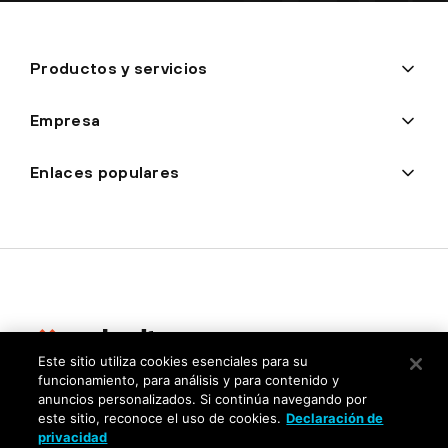
Productos y servicios
Empresa
Enlaces populares
Este sitio utiliza cookies esenciales para su
funcionamiento, para análisis y para contenido y
Privacidad
anuncios personalizados. Si continúa navegando por
este sitio, reconoce el uso de cookies.
Declaración de
Centro de confianza
privacidad