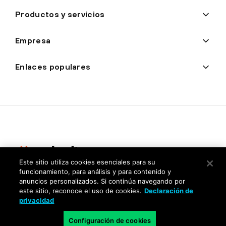
Productos y servicios
Empresa
Enlaces populares
Este sitio utiliza cookies esenciales para su
funcionamiento, para análisis y para contenido y
Privacidad
anuncios personalizados. Si continúa navegando por
este sitio, reconoce el uso de cookies.
Declaración de
Centro de confianza
privacidad
Condiciones de uso
Configuración de cookies