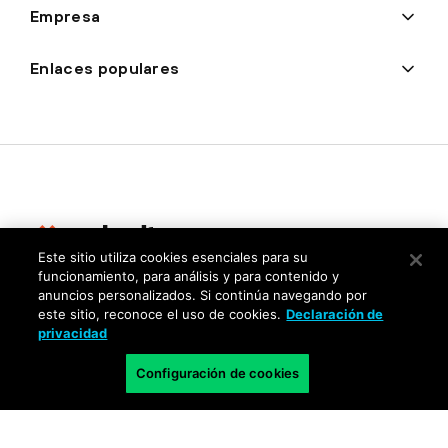
Empresa
Enlaces populares
Este sitio utiliza cookies esenciales para su
funcionamiento, para análisis y para contenido y
Privacidad
anuncios personalizados. Si continúa navegando por
este sitio, reconoce el uso de cookies.
Declaración de
Centro de confianza
privacidad
Condiciones de uso
Configuración de cookies
Documentación
Copyright © 2026 Palo Alto Networks. Todos los derechos
reservados