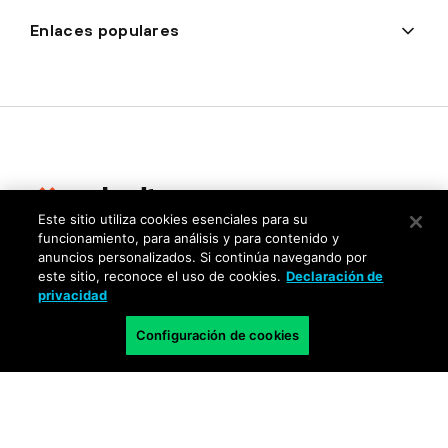
Enlaces populares
Este sitio utiliza cookies esenciales para su
funcionamiento, para análisis y para contenido y
Privacidad
anuncios personalizados. Si continúa navegando por
este sitio, reconoce el uso de cookies.
Declaración de
Centro de confianza
privacidad
Condiciones de uso
Configuración de cookies
Documentación
Copyright © 2026 Palo Alto Networks. Todos los derechos
reservados
LA