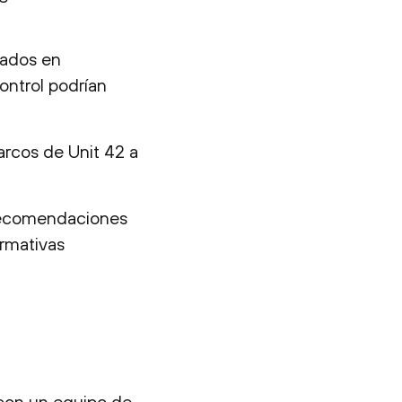
rados en
ontrol podrían
rcos de Unit 42 a
 recomendaciones
ormativas
con un equipo de