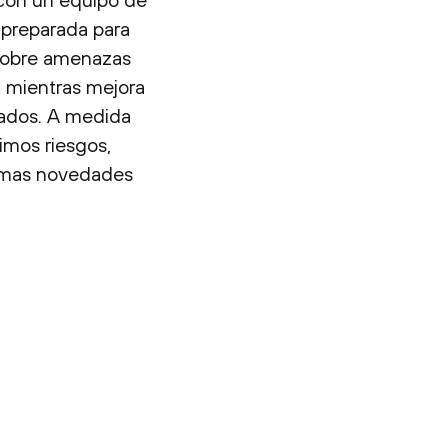
y preparada para
 sobre amenazas
, mientras mejora
zados. A medida
imos riesgos,
ltimas novedades