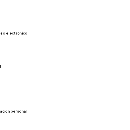
reo electrónico
d
mación personal