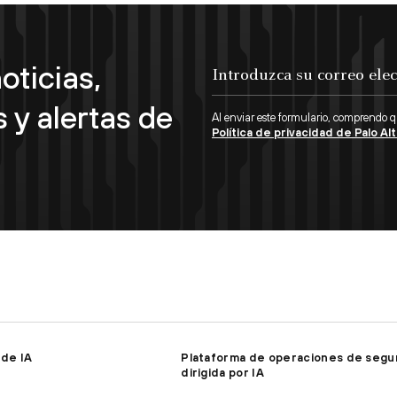
oticias,
Introduzca su correo electrónico...
 y alertas de
Al enviar este formulario, comprendo 
Política de privacidad de Palo A
 de IA
Plataforma de operaciones de segu
dirigida por IA