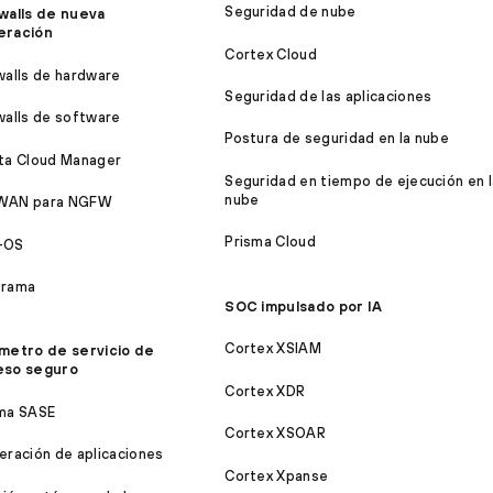
Seguridad de nube
walls de nueva
eración
Cortex Cloud
walls de hardware
Seguridad de las aplicaciones
walls de software
Postura de seguridad en la nube
ta Cloud Manager
Seguridad en tiempo de ejecución en l
nube
WAN para NGFW
Prisma Cloud
-OS
orama
SOC impulsado por IA
Cortex XSIAM
metro de servicio de
eso seguro
Cortex XDR
ma SASE
Cortex XSOAR
eración de aplicaciones
Cortex Xpanse