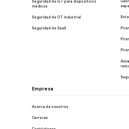
Gest
Seguridad de IoT para dispositivos
expe
médicos
Ente
Seguridad de OT industrial
Pris
Seguridad de SaaS
Pris
Pri
Aisl
rem
Segu
Empresa
Acerca de nosotros
Carreras
Contáctenos