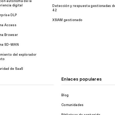
ión autónoma de la
riencia digital
Detección y respuesta gestionadas d
42
rprise DLP
XSIAM gestionado
ma Access
ma Browser
sma SD-WAN
amiento del explorador
oto
ridad de SaaS
Enlaces populares
Blog
Comunidades
Biblioteca de contenido