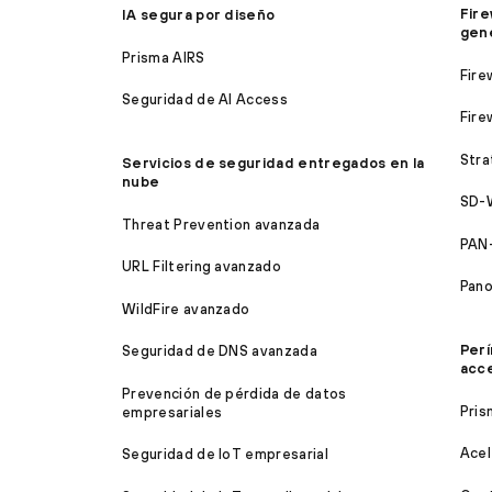
Fire
IA segura por diseño
gen
Prisma AIRS
Fire
Seguridad de AI Access
Fire
Stra
Servicios de seguridad entregados en la
nube
SD-
Threat Prevention avanzada
PAN
URL Filtering avanzado
Pan
WildFire avanzado
Perí
Seguridad de DNS avanzada
acc
Prevención de pérdida de datos
Pris
empresariales
Acel
Seguridad de IoT empresarial