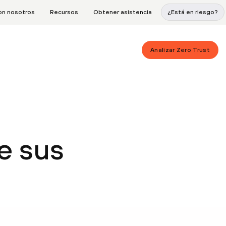
on nosotros
Recursos
Obtener asistencia
¿Está en riesgo?
Analizar Zero Trust
e sus