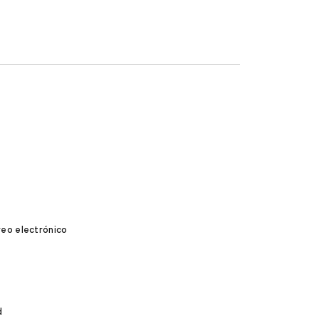
reo electrónico
d