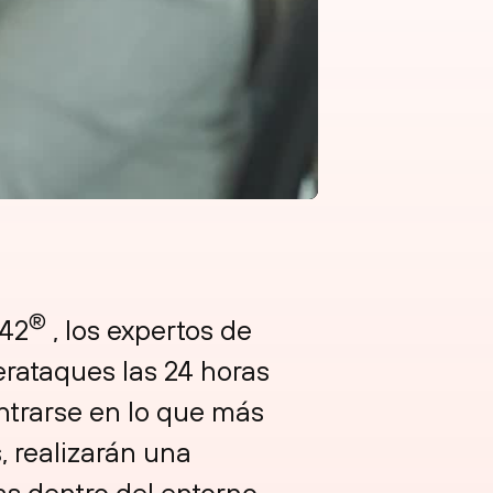
®
 42
, los expertos de
erataques las 24 horas
entrarse en lo que más
, realizarán una
as dentro del entorno