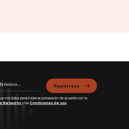
Regístrese
que mis datos personales se procesarán de acuerdo con la
lto Networks
y las
Condiciones de uso
.