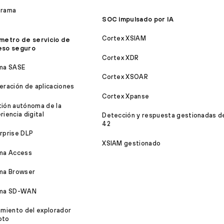
orama
SOC impulsado por IA
Cortex XSIAM
metro de servicio de
eso seguro
Cortex XDR
ma SASE
Cortex XSOAR
eración de aplicaciones
Cortex Xpanse
ión autónoma de la
riencia digital
Detección y respuesta gestionadas d
42
rprise DLP
XSIAM gestionado
ma Access
ma Browser
sma SD-WAN
amiento del explorador
oto