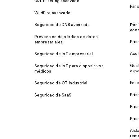
URL Filtering avanzado
Pan
WildFire avanzado
Perí
Seguridad de DNS avanzada
acc
Prevención de pérdida de datos
Pris
empresariales
Acel
Seguridad de IoT empresarial
Gest
Seguridad de IoT para dispositivos
expe
médicos
Ente
Seguridad de OT industrial
Pris
Seguridad de SaaS
Pris
Pri
Aisl
rem