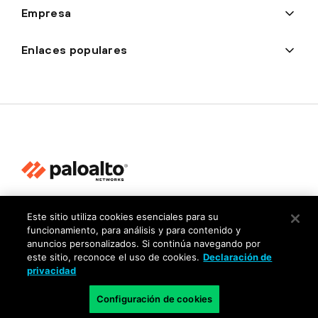
Empresa
Enlaces populares
Privacidad
Este sitio utiliza cookies esenciales para su
funcionamiento, para análisis y para contenido y
Centro de confianza
anuncios personalizados. Si continúa navegando por
Condiciones de uso
este sitio, reconoce el uso de cookies.
Declaración de
privacidad
Documentación
Configuración de cookies
Copyright © 2026 Palo Alto Networks. Todos los derechos