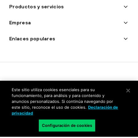
Productos y servicios
Empresa
Enlaces populares
Este sitio utiliza cookies esenciales para su
funcionamiento, para análisis y para contenido y
anuncios personalizados. Si continúa navegando por
este sitio, reconoce el uso de cookies.
Declaración de
Privacidad
privacidad
Centro de confianza
Configuración de cookies
Condiciones de uso
Documentación