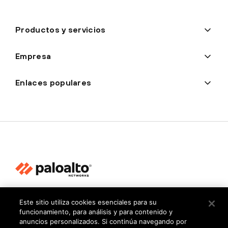
Productos y servicios
Empresa
Enlaces populares
Privacidad
Este sitio utiliza cookies esenciales para su
funcionamiento, para análisis y para contenido y
Centro de confianza
anuncios personalizados. Si continúa navegando por
Condiciones de uso