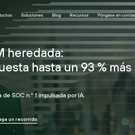
ductos
Soluciones
Blog
Recursos
Póngase en conta
M heredada:
uesta hasta un 93 % más
 de SOC n.º 1 impulsada por IA.
aga un recorrido