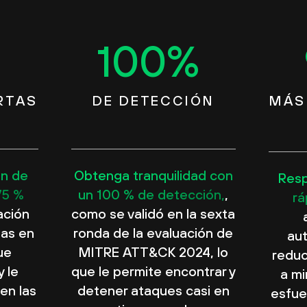
100
%
RTAS
DE DETECCIÓN
MÁS
en de
Obtenga tranquilidad con
Res
75 %
un 100 % de detección,
,
rá
ación
como se validó en la sexta
tas en
ronda de la evaluación de
au
ue
MITRE ATT&CK 2024, lo
reduc
y le
que le permite encontrar y
a mi
en las
detener ataques casi en
esfue