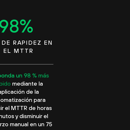
98
%
 DE RAPIDEZ EN
EL MTTR
ponda un 98 % más
pido
mediante la
aplicación de la
tomatización para
ir el MTTR de horas
nutos y disminuir el
rzo manual en un 75