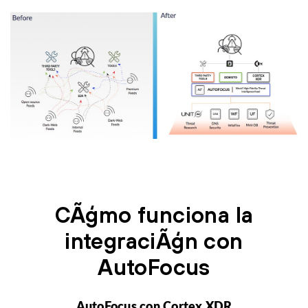
CÃģmo funciona la
integraciÃģn con
AutoFocus
AutoFocus con Cortex XDR