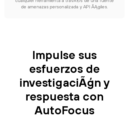
cualquier herramienta a travÃĐs de una fuente
de amenazas personalizada y API ÃĄgiles.
Impulse sus
esfuerzos de
investigaciÃģn y
respuesta con
AutoFocus