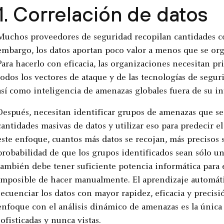
1. Correlación de datos
Muchos proveedores de seguridad recopilan cantidades co
embargo, los datos aportan poco valor a menos que se or
Para hacerlo con eficacia, las organizaciones necesitan p
todos los vectores de ataque y de las tecnologías de segur
así como inteligencia de amenazas globales fuera de su inf
Después, necesitan identificar grupos de amenazas que se
cantidades masivas de datos y utilizar eso para predecir el 
este enfoque, cuantos más datos se recojan, más precisos s
probabilidad de que los grupos identificados sean sólo un
también debe tener suficiente potencia informática para 
imposible de hacer manualmente. El aprendizaje automáti
secuenciar los datos con mayor rapidez, eficacia y precisi
enfoque con el análisis dinámico de amenazas es la única
sofisticadas y nunca vistas.