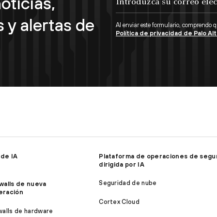
oticias,
 y alertas de
Al enviar este formulario, comprendo 
Política de privacidad de Palo A
 de IA
Plataforma de operaciones de segu
dirigida por IA
Seguridad de nube
walls de nueva
eración
Cortex Cloud
walls de hardware