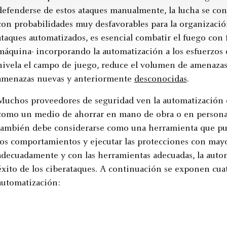
defenderse de estos ataques manualmente, la lucha se con
con probabilidades muy desfavorables para la organización
ataques automatizados, es esencial combatir el fuego con 
máquina- incorporando la automatización a los esfuerzos 
nivela el campo de juego, reduce el volumen de amenaza
amenazas nuevas y anteriormente
desconocidas
.
Muchos proveedores de seguridad ven la automatización 
como un medio de ahorrar en mano de obra o en personal. 
también debe considerarse como una herramienta que pued
los comportamientos y ejecutar las protecciones con may
adecuadamente y con las herramientas adecuadas, la auto
éxito de los ciberataques. A continuación se exponen cuat
automatización: