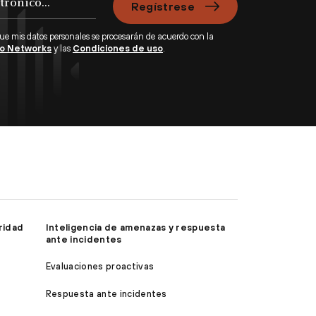
Regístrese
que mis datos personales se procesarán de acuerdo con la
lto Networks
y las
Condiciones de uso
.
ridad
Inteligencia de amenazas y respuesta
ante incidentes
Evaluaciones proactivas
Respuesta ante incidentes