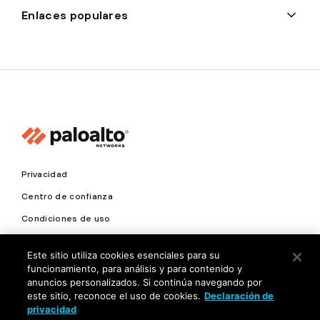
Enlaces populares
Privacidad
Centro de confianza
Condiciones de uso
Documentación
Este sitio utiliza cookies esenciales para su
funcionamiento, para análisis y para contenido y
Copyright © 2026 Palo Alto Networks. Todos los derechos
anuncios personalizados. Si continúa navegando por
reservados
este sitio, reconoce el uso de cookies.
Declaración de
privacidad
LA