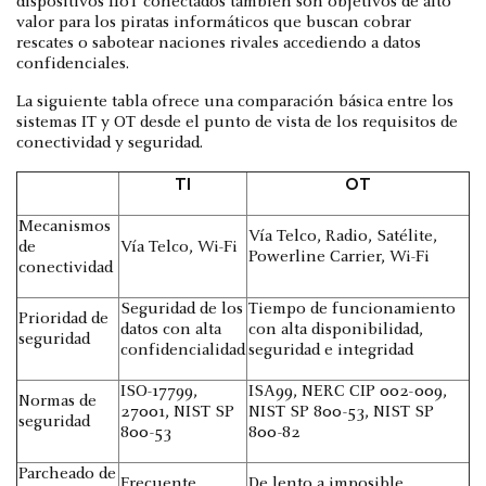
dispositivos IIoT conectados también son objetivos de alto
valor para los piratas informáticos que buscan cobrar
rescates o sabotear naciones rivales accediendo a datos
confidenciales.
La siguiente tabla ofrece una comparación básica entre los
sistemas IT y OT desde el punto de vista de los requisitos de
conectividad y seguridad.
TI
OT
Mecanismos
Vía Telco, Radio, Satélite,
de
Vía Telco, Wi-Fi
Powerline Carrier, Wi-Fi
conectividad
Seguridad de los
Tiempo de funcionamiento
Prioridad de
datos con alta
con alta disponibilidad,
seguridad
confidencialidad
seguridad e integridad
ISO-17799,
ISA99, NERC CIP 002-009,
Normas de
27001, NIST SP
NIST SP 800-53, NIST SP
seguridad
800-53
800-82
Parcheado de
Frecuente
De lento a imposible