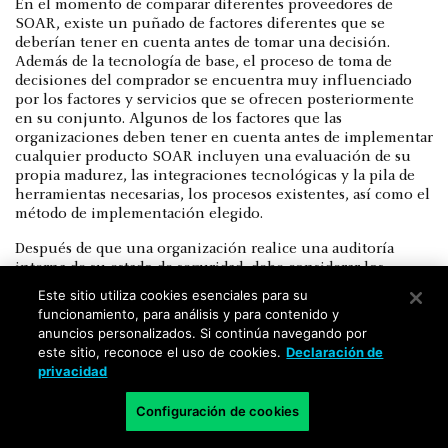
En el momento de comparar diferentes proveedores de
SOAR, existe un puñado de factores diferentes que se
deberían tener en cuenta antes de tomar una decisión.
Además de la tecnología de base, el proceso de toma de
decisiones del comprador se encuentra muy influenciado
por los factores y servicios que se ofrecen posteriormente
en su conjunto. Algunos de los factores que las
organizaciones deben tener en cuenta antes de implementar
cualquier producto SOAR incluyen una evaluación de su
propia madurez, las integraciones tecnológicas y la pila de
herramientas necesarias, los procesos existentes, así como el
método de implementación elegido.
Después de que una organización realice una auditoría
interna de su estado de seguridad, debe considerar los
factores relativos al propio producto SOAR. Consideraciones
Este sitio utiliza cookies esenciales para su
como las siguientes:
funcionamiento, para análisis y para contenido y
anuncios personalizados. Si continúa navegando por
Facilidad de uso y conectividad con otras
este sitio, reconoce el uso de cookies.
Declaración de
herramientas
: Una herramienta de orquestación de
privacidad
la seguridad debe actuar como tejido conectivo entre
las herramientas aliadas, de detección, de
Configuración de cookies
enriquecimiento y de respuesta.
Las organizaciones deben trabajar hacia una situación