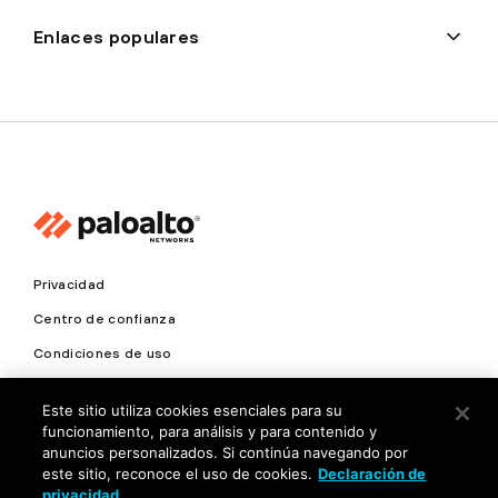
Enlaces populares
Privacidad
Centro de confianza
Condiciones de uso
Documentación
Este sitio utiliza cookies esenciales para su
funcionamiento, para análisis y para contenido y
Copyright © 2026 Palo Alto Networks. Todos los derechos
anuncios personalizados. Si continúa navegando por
reservados
este sitio, reconoce el uso de cookies.
Declaración de
privacidad
LA