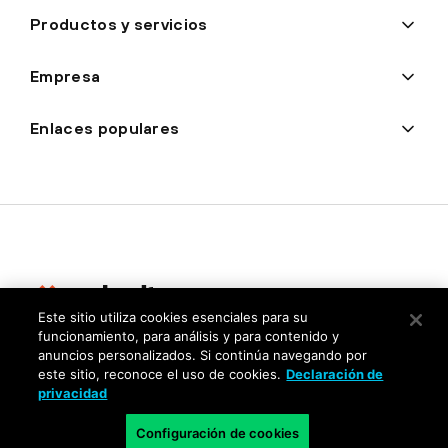
Productos y servicios
Empresa
Enlaces populares
Este sitio utiliza cookies esenciales para su
funcionamiento, para análisis y para contenido y
Privacidad
anuncios personalizados. Si continúa navegando por
este sitio, reconoce el uso de cookies.
Declaración de
Centro de confianza
privacidad
Condiciones de uso
Configuración de cookies
Documentación