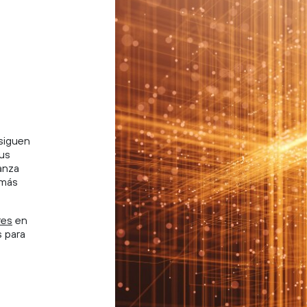
 siguen
sus
anza
 más
res
en
s para