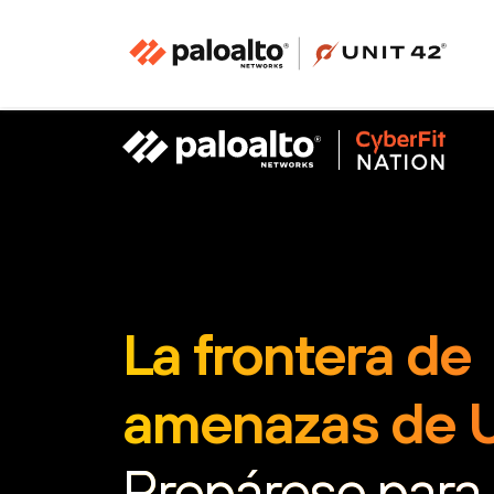
La frontera de
amenazas de U
Prepárese para 