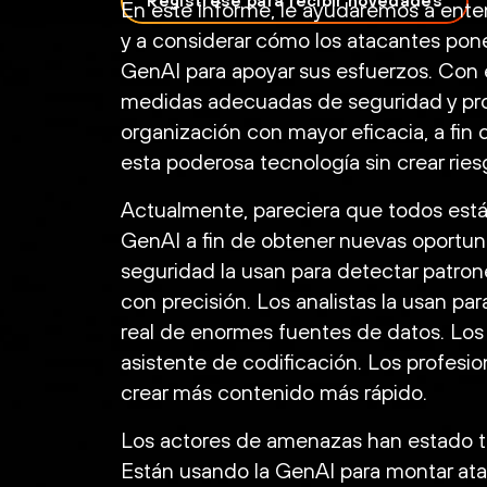
Regístrese para recibir novedades
En este informe, le ayudaremos a enten
y a considerar cómo los atacantes pon
GenAI para apoyar sus esfuerzos. Con
medidas adecuadas de seguridad y pro
organización con mayor eficacia, a fin
esta poderosa tecnología sin crear ries
Actualmente, pareciera que todos está
GenAI a fin de obtener nuevas oportuni
seguridad la usan para detectar patron
con precisión. Los analistas la usan p
real de enormes fuentes de datos. Los
asistente de codificación. Los profesio
crear más contenido más rápido.
Los actores de amenazas han estado t
Están usando la GenAI para montar at