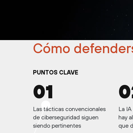
Cómo defenderse
PUNTOS CLAVE
01
0
Las tácticas convencionales
La IA
de ciberseguridad siguen
hay a
siendo pertinentes
que d