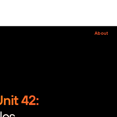
About
nit 42:
los