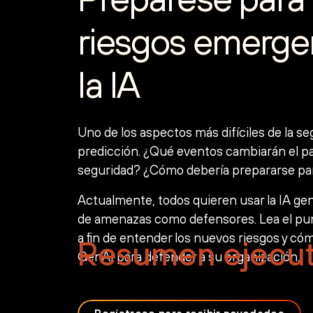
riesgos emerge
la IA
Uno de los aspectos más difíciles de la se
predicción. ¿Qué eventos cambiarán el p
seguridad? ¿Cómo debería prepararse par
Actualmente, todos quieren usar la IA gen
de amenazas como defensores. Lea el punt
a fin de entender los nuevos riesgos y có
Resumen ejecut
GenAI para defender a su organización.