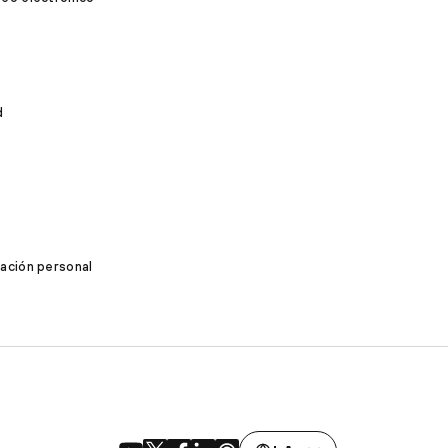
d
mación personal