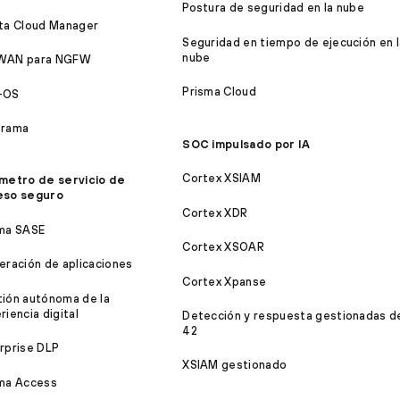
Postura de seguridad en la nube
ta Cloud Manager
Seguridad en tiempo de ejecución en l
nube
WAN para NGFW
Prisma Cloud
-OS
orama
SOC impulsado por IA
Cortex XSIAM
metro de servicio de
eso seguro
Cortex XDR
ma SASE
Cortex XSOAR
eración de aplicaciones
Cortex Xpanse
ión autónoma de la
riencia digital
Detección y respuesta gestionadas d
42
rprise DLP
XSIAM gestionado
ma Access