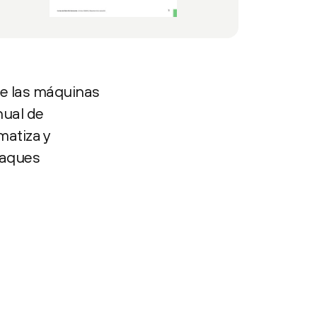
de las máquinas
nual de
matiza y
taques