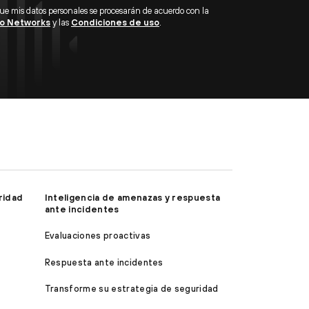
que mis datos personales se procesarán de acuerdo con la
lto Networks
y las
Condiciones de uso
.
ridad
Inteligencia de amenazas y respuesta
ante incidentes
Evaluaciones proactivas
Respuesta ante incidentes
Transforme su estrategia de seguridad