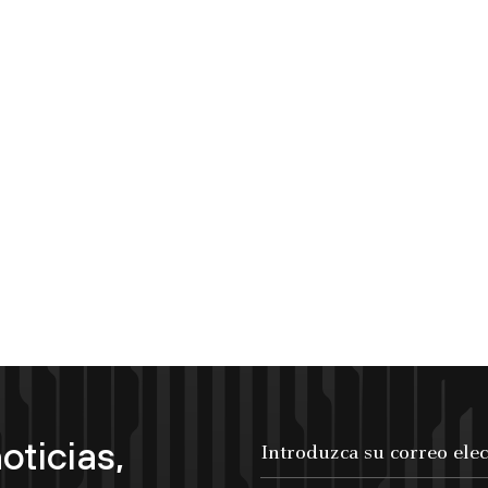
oticias,
Introduzca su correo electrónico...