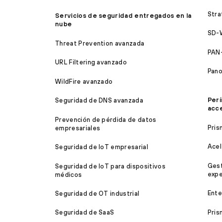
Stra
Servicios de seguridad entregados en la
nube
SD-
Threat Prevention avanzada
PAN
URL Filtering avanzado
Pan
WildFire avanzado
Perí
Seguridad de DNS avanzada
acc
Prevención de pérdida de datos
Pris
empresariales
Acel
Seguridad de IoT empresarial
Gest
Seguridad de IoT para dispositivos
expe
médicos
Ente
Seguridad de OT industrial
Pris
Seguridad de SaaS