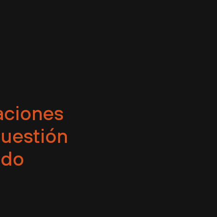
raciones
cuestión
ndo