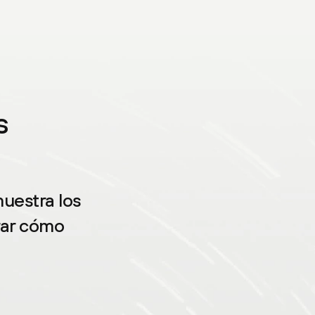
s
muestra los
rar cómo