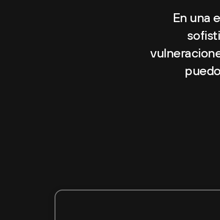
En una e
sofist
vulneracion
puedo 