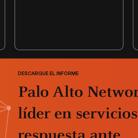
DESCARGUE EL INFORME
Palo Alto Netwo
líder en servicio
respuesta ante