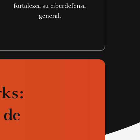
fortalezca su ciberdefensa
general.
rks:
s de