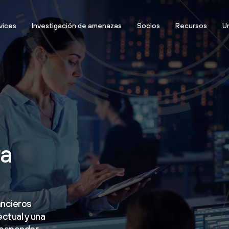
vices
Investigación de amenazas
Socios
Recursos
Un
ra
ancieros
ctual y una