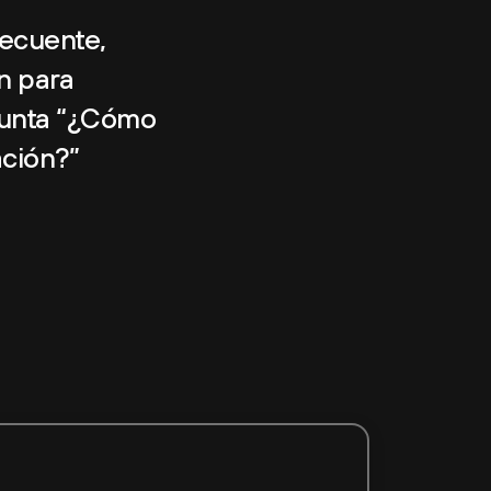
recuente,
ón para
gunta “¿Cómo
ación?”