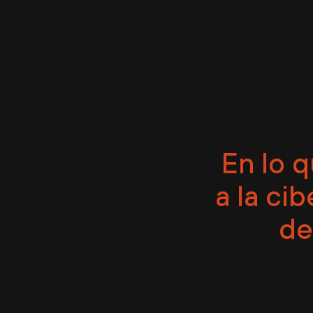
En lo q
a la ci
de