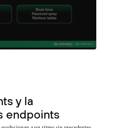
s y la
s endpoints
s evolucionan a un ritmo sin precedentes,