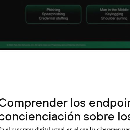
Comprender los endpoint
concienciación sobre lo
En el panorama digital actual, en el que las ciberamenaza