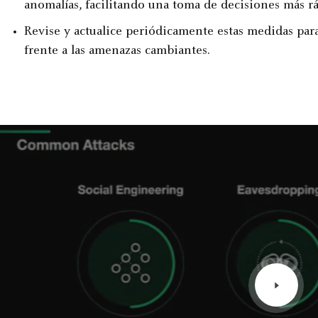
anomalías, facilitando una toma de decisiones más rá
Revise y actualice periódicamente estas medidas par
frente a las amenazas cambiantes.