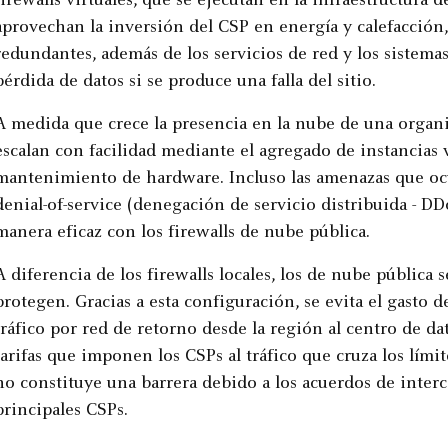
firewalls virtuales, que se ejecutan en la infraestructura 
aprovechan la inversión del CSP en energía y calefacción
redundantes, además de los servicios de red y los sistemas
pérdida de datos si se produce una falla del sitio.
A medida que crece la presencia en la nube de una organiz
escalan con facilidad mediante el agregado de instancias v
mantenimiento de hardware. Incluso las amenazas que oc
denial-of-service (denegación de servicio distribuida - D
manera eficaz con los firewalls de nube pública.
A diferencia de los firewalls locales, los de nube pública
protegen. Gracias a esta configuración, se evita el gasto 
tráfico por red de retorno desde la región al centro de da
tarifas que imponen los CSPs al tráfico que cruza los lími
no constituye una barrera debido a los acuerdos de inter
principales CSPs.