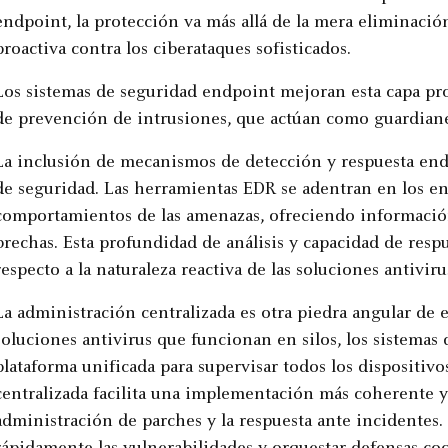
endpoint, la protección va más allá de la mera eliminaci
proactiva contra los ciberataques sofisticados.
Los sistemas de seguridad endpoint mejoran esta capa pro
de prevención de intrusiones, que actúan como guardianes
La inclusión de mecanismos de detección y respuesta en
de seguridad. Las herramientas EDR se adentran en los ent
comportamientos de las amenazas, ofreciendo información
brechas. Esta profundidad de análisis y capacidad de resp
respecto a la naturaleza reactiva de las soluciones antiviru
La administración centralizada es otra piedra angular de 
soluciones antivirus que funcionan en silos, los sistemas
plataforma unificada para supervisar todos los dispositivo
centralizada facilita una implementación más coherente y e
administración de parches y la respuesta ante incidentes. 