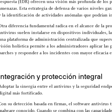
respuesta (EDR) ofrecen una visión más profunda de los 
amenazas. Esta estrategia de defensa de varios niveles ga
y la identificación de actividades anómalas que podrían i
Otra diferencia fundamental radica en el alcance de la pr
antivirus suelen instalarse en dispositivos individuales,
una plataforma de administración centralizada que supervi
visión holística permite a los administradores aplicar las p
parches y responder a los incidentes con mayor eficacia en
Integración y protección integral
Adoptar la sinergia entre el antivirus y la seguridad end
digital más fortificado.
Con su detección basada en firmas, el software antivirus t
malware conocido. Cuando se combina con las capacidades