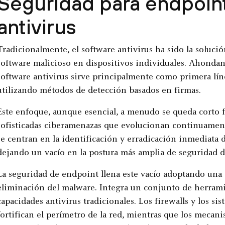
Seguridad para endpoint
antivirus
Tradicionalmente, el software antivirus ha sido la solució
software malicioso en dispositivos individuales. Ahondand
software antivirus sirve principalmente como primera lí
utilizando métodos de detección basados en firmas.
Este enfoque, aunque esencial, a menudo se queda corto fre
sofisticadas ciberamenazas que evolucionan continuamente
se centran en la identificación y erradicación inmediata d
dejando un vacío en la postura más amplia de seguridad de
La seguridad de endpoint llena este vacío adoptando una e
eliminación del malware. Integra un conjunto de herramie
capacidades antivirus tradicionales. Los firewalls y los s
fortifican el perímetro de la red, mientras que los meca