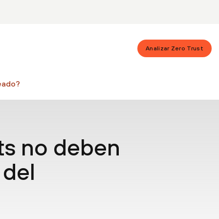
Analizar Zero Trust
eado?
ts no deben
 del