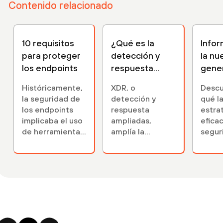
Contenido relacionado
10 requisitos
¿Qué es la
Info
para proteger
detección y
la nu
los endpoints
respuesta
gene
ampliada
antiv
Históricamente,
XDR, o
Descu
Cortex (XDR)?
la seguridad de
detección y
qué l
los endpoints
respuesta
estra
implicaba el uso
ampliadas,
efica
de herramientas
amplía la
segur
antivirus
detección y
endpo
ineficaces. Lea
respuesta de
más al
diez requisitos...
endpoint para
soluc
proporcionar
antivi
una protección
empres
integral. Explore
la solución XDR
de Palo Alto