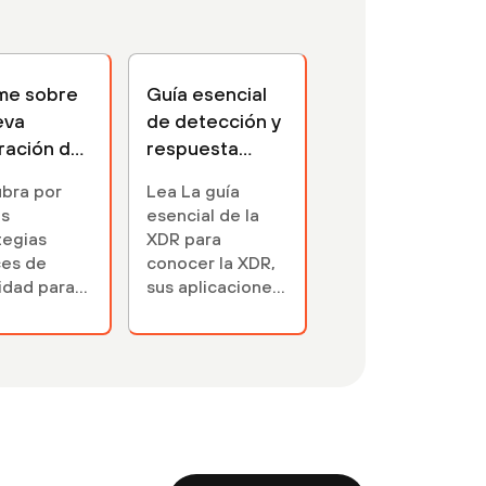
rme sobre
Guía esencial
eva
de detección y
ración de
respuesta
irus
ampliadas
bra por
Lea La guía
(XDR)
as
esencial de la
tegias
XDR para
ces de
conocer la XDR,
idad para
sus aplicaciones
ints van
y casos de uso, y
lá de las
cómo invertir en
iones
ella hoy puede
rus
protegerle
ari...
contra las
amenazas del
mañana.